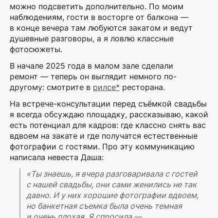
можно подсветить дополнительно. По моим
наблюдениям, гости в восторге от балкона —
в конце вечера там любуются закатом и ведут
душевные разговоры, а я ловлю классные
фотосюжеты.
В начале 2025 года в малом зале сделали
ремонт — теперь он выглядит немного по-
другому: смотрите в
рилсе*
ресторана.
На встрече-консультации перед съёмкой свадьбы
я всегда обсуждаю площадку, рассказываю, какой
есть потенциал для кадров: где классно снять вас
вдвоем на закате и где получатся естественные
фотографии с гостями. Про эту коммуникацию
написала невеста Даша:
«Ты знаешь, я вчера разговаривала с гостей
с нашей свадьбы, они сами женились
не так
давно. И у них хорошие фотографии вдвоем,
но банкетная съемка была
очень темная
и очень плохая.
Я спросила —