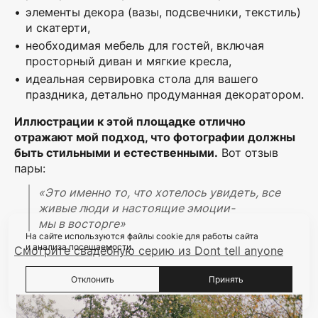
элементы декора (вазы, подсвечники, текстиль)
и скатерти,
необходимая мебель для гостей, включая
просторный диван и мягкие кресла,
идеальная сервировка стола для вашего
праздника, детально продуманная декоратором.
Иллюстрации к этой площадке отлично
отражают мой подход, что фотографии должны
быть стильными и естественными.
Вот отзыв
пары:
«Это именно то, что хотелось увидеть, все
живые люди и настоящие эмоции-
мы в восторге»
На сайте используются файлы cookie для работы сайта
и анализа посещаемости.
Смотрите свадебную серию из Dont tell anyone
Отклонить
Принять